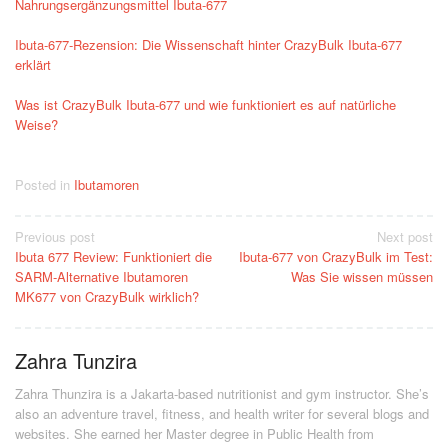
Nahrungsergänzungsmittel Ibuta-677
Ibuta-677-Rezension: Die Wissenschaft hinter CrazyBulk Ibuta-677
erklärt
Was ist CrazyBulk Ibuta-677 und wie funktioniert es auf natürliche
Weise?
Posted in
Ibutamoren
Post
Previous post
Next post
Ibuta 677 Review: Funktioniert die
Ibuta-677 von CrazyBulk im Test:
navigation
SARM-Alternative Ibutamoren
Was Sie wissen müssen
MK677 von CrazyBulk wirklich?
Zahra Tunzira
Zahra Thunzira is a Jakarta-based nutritionist and gym instructor. She’s
also an adventure travel, fitness, and health writer for several blogs and
websites. She earned her Master degree in Public Health from