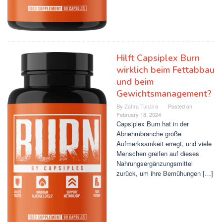
Hilft Capsiplex Burn
wirklich beim Fettabbau
und beim
Gewichtsmanagement?
By
Zahra Tunzira
Posted on
February 18, 2024
Capsiplex Burn hat in der
Abnehmbranche große
Aufmerksamkeit erregt, und viele
Menschen greifen auf dieses
Nahrungsergänzungsmittel
zurück, um ihre Bemühungen […]