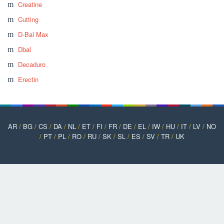
Creatine
Cutting
D-Bal Max
Dbal
Decaduro
Erectin
AR
/
BG
/
CS
/
DA
/
NL
/
ET
/
FI
/
FR
/
DE
/
EL
/
IW
/
HU
/
IT
/
LV
/
NO
/
PT
/
PL
/
RO
/
RU
/
SK
/
SL
/
ES
/
SV
/
TR
/
UK