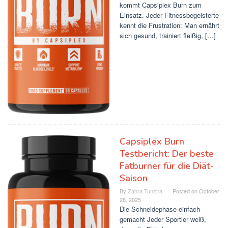
kommt Capsiplex Burn zum
Einsatz. Jeder Fitnessbegeisterte
kennt die Frustration: Man ernährt
sich gesund, trainiert fleißig, […]
Capsiplex Burn
Testbericht: Der beste
Fatburner für die Diät-
Saison
By
Zahra Tunzira
Posted on
October
28, 2025
Die Schneidephase einfach
gemacht Jeder Sportler weiß,