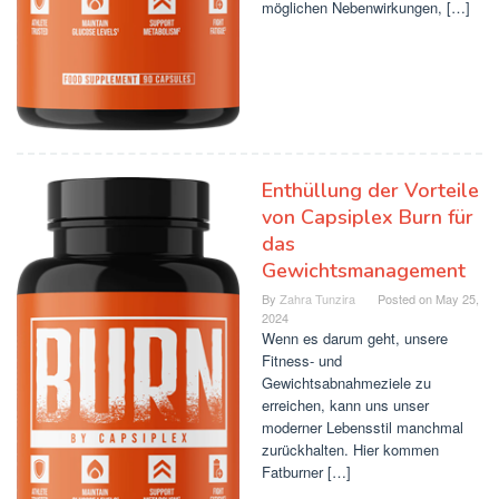
möglichen Nebenwirkungen, […]
Enthüllung der Vorteile
von Capsiplex Burn für
das
Gewichtsmanagement
By
Zahra Tunzira
Posted on
May 25,
2024
Wenn es darum geht, unsere
Fitness- und
Gewichtsabnahmeziele zu
erreichen, kann uns unser
moderner Lebensstil manchmal
zurückhalten. Hier kommen
Fatburner […]