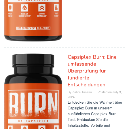
Capsiplex Burn: Eine
umfassende
Überprüfung für
fundierte
Entscheidungen
By
Zahra Tunzira
Posted on
July 3,
2024
Entdecken Sie die Wahrheit über
Capsiplex Burn in unserem
ausführlichen Capsiplex Burn-
Test. Entdecken Sie die
Inhaltsstoffe, Vorteile und