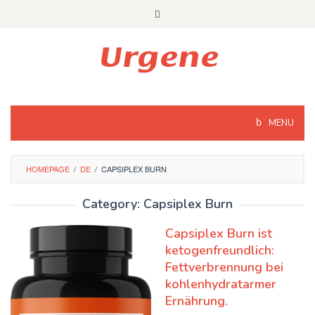
Skip
to
content
MENU
HOMEPAGE
/
DE
/
CAPSIPLEX BURN
Category: Capsiplex Burn
Capsiplex Burn ist
ketogenfreundlich:
Fettverbrennung bei
kohlenhydratarmer
Ernährung.