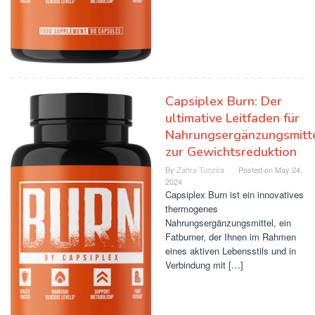
Capsiplex Burn: Der
ultimative Leitfaden für
Nahrungsergänzungsmitt
zur Gewichtsreduktion
By
Zahra Tunzira
Posted on
May 24,
2024
Capsiplex Burn ist ein innovatives
thermogenes
Nahrungsergänzungsmittel, ein
Fatburner, der Ihnen im Rahmen
eines aktiven Lebensstils und in
Verbindung mit […]