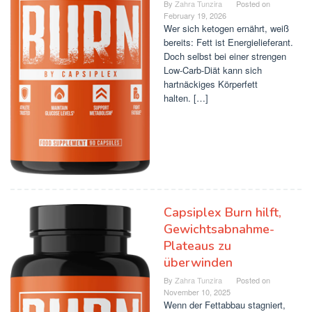
By
Zahra Tunzira
Posted on
February 19, 2026
Wer sich ketogen ernährt, weiß
bereits: Fett ist Energielieferant.
Doch selbst bei einer strengen
Low-Carb-Diät kann sich
hartnäckiges Körperfett
halten. […]
Capsiplex Burn hilft,
Gewichtsabnahme-
Plateaus zu
überwinden
By
Zahra Tunzira
Posted on
November 10, 2025
Wenn der Fettabbau stagniert,