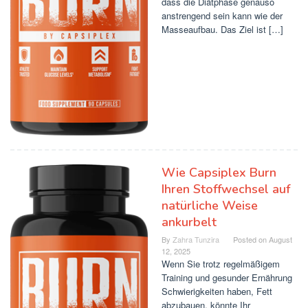
dass die Diätphase genauso
anstrengend sein kann wie der
Masseaufbau. Das Ziel ist […]
Wie Capsiplex Burn
Ihren Stoffwechsel auf
natürliche Weise
ankurbelt
By
Zahra Tunzira
Posted on
August
12, 2025
Wenn Sie trotz regelmäßigem
Training und gesunder Ernährung
Schwierigkeiten haben, Fett
abzubauen, könnte Ihr