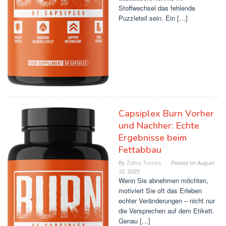
Stoffwechsel das fehlende
Puzzleteil sein. Ein […]
Capsiplex Burn Vorher
und Nachher: Echte
Ergebnisse beim
Fettabbau
By
Zahra Tunzira
Posted on
August
12, 2025
Wenn Sie abnehmen möchten,
motiviert Sie oft das Erleben
echter Veränderungen – nicht nur
die Versprechen auf dem Etikett.
Genau […]