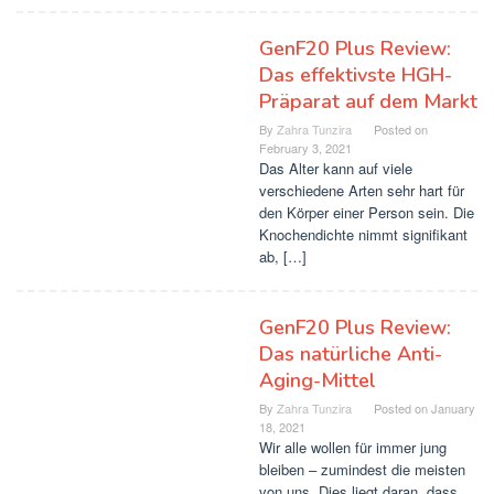
GenF20 Plus Review:
Das effektivste HGH-
Präparat auf dem Markt
By
Zahra Tunzira
Posted on
February 3, 2021
Das Alter kann auf viele
verschiedene Arten sehr hart für
den Körper einer Person sein. Die
Knochendichte nimmt signifikant
ab, […]
GenF20 Plus Review:
Das natürliche Anti-
Aging-Mittel
By
Zahra Tunzira
Posted on
January
18, 2021
Wir alle wollen für immer jung
bleiben – zumindest die meisten
von uns. Dies liegt daran, dass