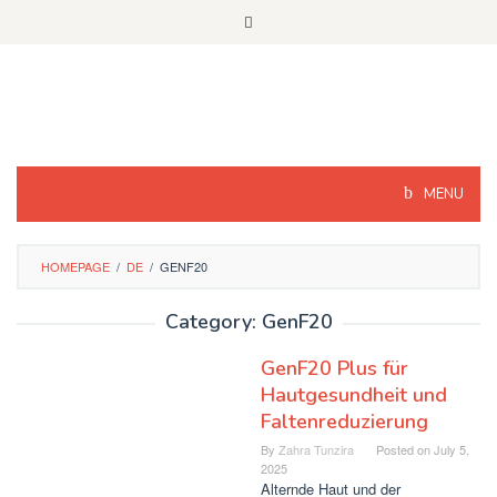
Skip
to
content
MENU
HOMEPAGE
/
DE
/
GENF20
Category: GenF20
GenF20 Plus für
Hautgesundheit und
Faltenreduzierung
By
Zahra Tunzira
Posted on
July 5,
2025
Alternde Haut und der