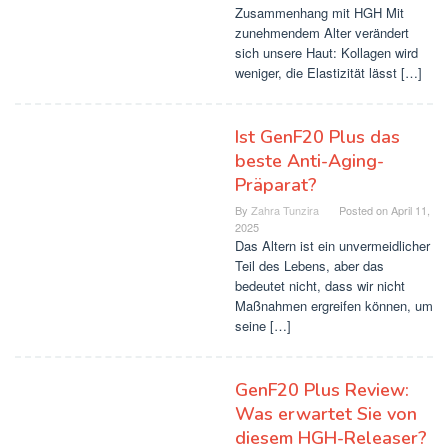
Zusammenhang mit HGH Mit
zunehmendem Alter verändert
sich unsere Haut: Kollagen wird
weniger, die Elastizität lässt […]
Ist GenF20 Plus das
beste Anti-Aging-
Präparat?
By
Zahra Tunzira
Posted on
April 11,
2025
Das Altern ist ein unvermeidlicher
Teil des Lebens, aber das
bedeutet nicht, dass wir nicht
Maßnahmen ergreifen können, um
seine […]
GenF20 Plus Review:
Was erwartet Sie von
diesem HGH-Releaser?