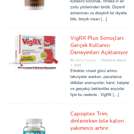
kütlesini korumak, fitness’ın en
zorlu yönlerinden biridir. Düzenli
antrenman ve disiplinli bir diyetle
bile, birçok insan […]
VigRX Plus Sonuçları:
Gerçek Kullanıcı
Deneyimleri Açıklanıyor
By
Zahra Tunzira
Posted on
March
1, 2026
Erkekler cinsel gücü artırıcı
takviyeler ararken, pazarlama
iddiaları aramıyorlar; kanıt, kalıplar
ve gerçekçi beklentiler arıyorlar.
İşte bu nedenle , VigRX […]
Capsiplex Trim,
dinlenirken bile kalori
yakımınızı artırır.