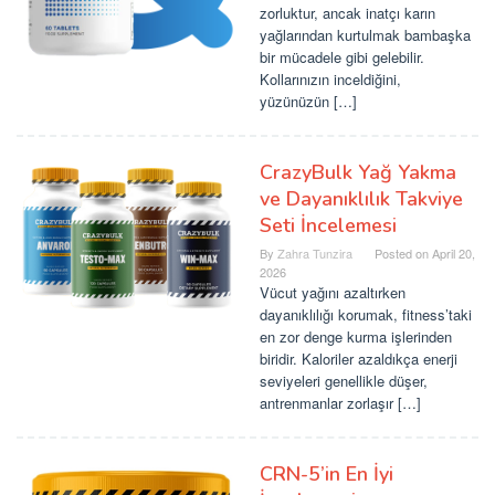
zorluktur, ancak inatçı karın
yağlarından kurtulmak bambaşka
bir mücadele gibi gelebilir.
Kollarınızın inceldiğini,
yüzünüzün […]
CrazyBulk Yağ Yakma
ve Dayanıklılık Takviye
Seti İncelemesi
By
Zahra Tunzira
Posted on
April 20,
2026
Vücut yağını azaltırken
dayanıklılığı korumak, fitness’taki
en zor denge kurma işlerinden
biridir. Kaloriler azaldıkça enerji
seviyeleri genellikle düşer,
antrenmanlar zorlaşır […]
CRN-5’in En İyi