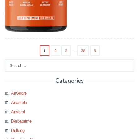
1
2
3
…
36
Search
for:
Categories
AirSnore
Anadrole
Anvarol
Berbaprime
Bulking