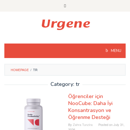
Skip
to
content
MENU
HOMEPAGE
/
TR
Category: tr
Öğrenciler için
NooCube: Daha İyi
Konsantrasyon ve
Öğrenme Desteği
By
Zahra Tunzira
Posted on
July 31,
2026