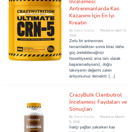
İncelemesi:
Antrenmanlarda Kas
Kazanımı İçin En İyi
Kreatin
By
Zahra Tunzira
Posted on
April 13,
2026
Zorlu bir antrenmanı
tamamladıktan sonra biraz daha
güç üretebileceğinizi
hissettiyseniz ama tam olarak
başaramadıysanız, doğru
takviyenin değerini zaten
anlıyorsunuz demektir. […]
CrazyBulk Clenbutrol
İncelemesi: Faydaları ve
Sonuçları
By
Zahra Tunzira
Posted on
March
9, 2026
İnatçı yağları yakarken kas