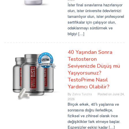
İster final sınavlarına hazırlanıyor
olun, ister üniversite ödevlerinizi
tamamlıyor olun, ister profesyonel
sertifikalar için çalışıyor olun,
odaklanmayı sürdürmek ve
bilgiyi […]
40 Yaşından Sonra
Testosteron
Seviyenizde Düşüş mü
Yaşıyorsunuz?
TestoPrime Nasıl
Yardımcı Olabilir?
By
Zahra Tunzira
Posted on
June 24,
2026
Birçok erkek, 40’lı yaşlarına ve
sonrasına doğru ilerledikçe,
fiziksel ve zihinsel olarak ince
değişiklikler fark etmeye başlar.
Egzersizler eskisi kadar […]