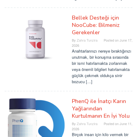
Bellek Desteği için
NooCube: Bilmeniz
Gerekenler
By
Zahra Tunzira
Posted on
June 17,
2026
Anahtarlarınızı nereye bıraktığınızı
unutmak, bir konuşma sırasında
bir ismi hatırlamakta zorlanmak
veya önemli bilgileri hatırlamakta
güçlük çekmek oldukça sinir
bozucu […]
PhenQ ile İnatçı Karın
Yağlarından
Kurtulmanın En İyi Yolu
By
Zahra Tunzira
Posted on
June 11,
2026
Birçok insan için kilo vermek bir