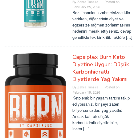
By
Zahra Tunzira
Posted on
February 25, 2026
Bazı insanların zahmetsizce kilo
verirken, diğerlerinin diyet ve
egzersize rağmen zorlanmasının
nedenini merak ettiyseniz, cevap
genellikle tek bir kritik faktöre […]
Capsiplex Burn Keto
Diyetine Uygun: Düşük
Karbonhidratlı
Diyetlerde Yağ Yakımı
By
Zahra Tunzira
Posted on
February 19, 2026
Ketojenik bir yaşam tarzını takip
ediyorsanız, bir şeyi zaten
biliyorsunuzdur: yağ yakıttır.
Ancak katı bir düşük
karbonhidratlı diyette bile,
inatçı […]