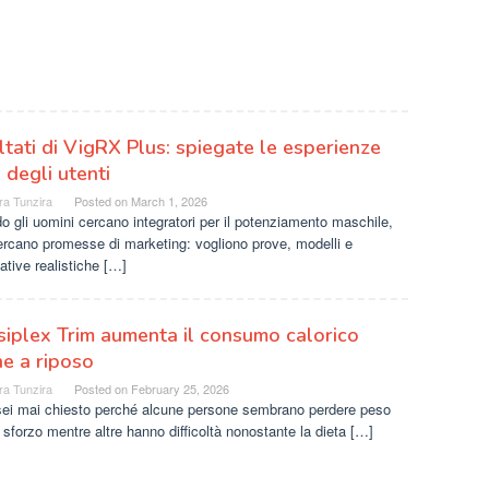
ltati di VigRX Plus: spiegate le esperienze
i degli utenti
ra Tunzira
Posted on
March 1, 2026
 gli uomini cercano integratori per il potenziamento maschile,
rcano promesse di marketing: vogliono prove, modelli e
ative realistiche […]
iplex Trim aumenta il consumo calorico
e a riposo
ra Tunzira
Posted on
February 25, 2026
 sei mai chiesto perché alcune persone sembrano perdere peso
sforzo mentre altre hanno difficoltà nonostante la dieta […]