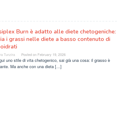
iplex Burn è adatto alle diete chetogeniche:
ia i grassi nelle diete a basso contenuto di
oidrati
ra Tunzira
Posted on
February 19, 2026
ui uno stile di vita chetogenico, sai già una cosa: il grasso è
rante. Ma anche con una dieta […]