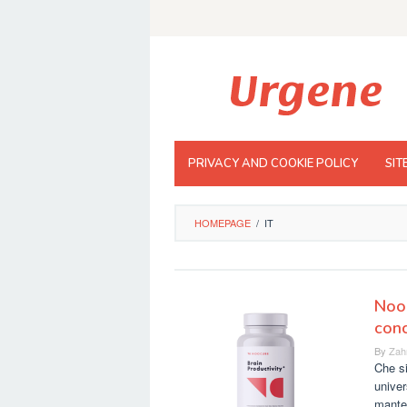
Skip
to
content
PRIVACY AND COOKIE POLICY
SIT
HOMEPAGE
/
IT
NooC
conc
By
Zah
Che si
univer
mante