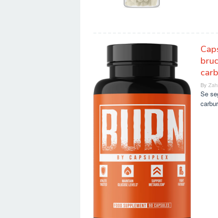
Caps
bruc
carb
By
Zah
Se seg
carbu