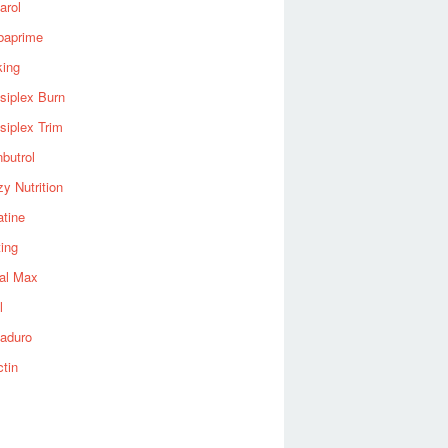
arol
baprime
king
siplex Burn
siplex Trim
nbutrol
y Nutrition
atine
ting
al Max
l
aduro
ctin