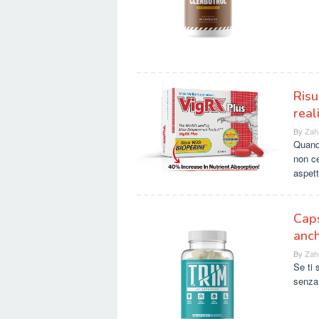
Risu
real
By
Zah
Quando
non ce
aspett
Caps
anch
By
Zah
Se ti
senza 