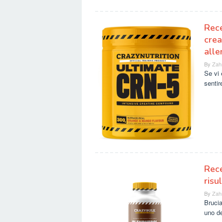
Rece
crea
all
By
Zah
Se vi 
sentir
Rece
risul
By
Zah
Bruci
uno de