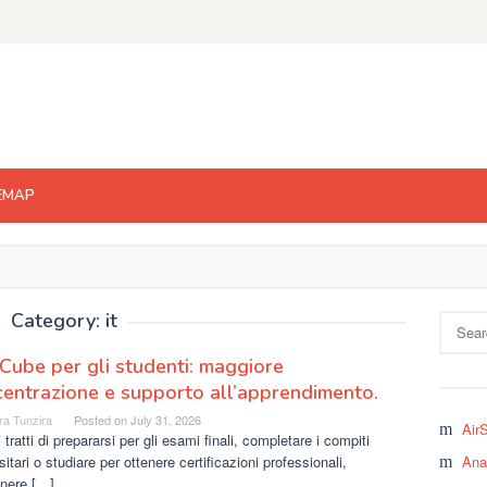
EMAP
Category: it
Search
for:
ube per gli studenti: maggiore
entrazione e supporto all’apprendimento.
ra Tunzira
Posted on
July 31, 2026
Air
 tratti di prepararsi per gli esami finali, completare i compiti
sitari o studiare per ottenere certificazioni professionali,
Ana
nere […]