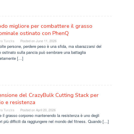
odo migliore per combattere il grasso
ominale ostinato con PhenQ
ra Tunzira
Posted on
June 11, 2026
lte persone, perdere peso è una sfida, ma sbarazzarsi del
 ostinato sulla pancia può sembrare una battaglia
etamente […]
nsione del CrazyBulk Cutting Stack per
io e resistenza
ra Tunzira
Posted on
April 20, 2026
e il grasso corporeo mantenendo la resistenza è uno degli
bri più difficili da raggiungere nel mondo del fitness. Quando […]