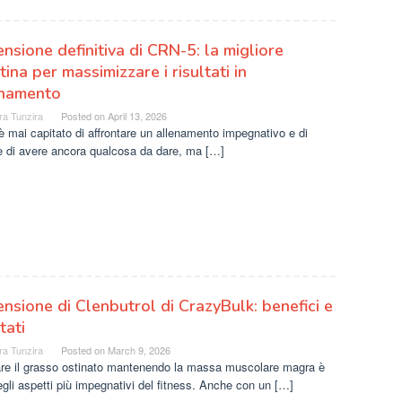
nsione definitiva di CRN-5: la migliore
tina per massimizzare i risultati in
enamento
ra Tunzira
Posted on
April 13, 2026
è mai capitato di affrontare un allenamento impegnativo e di
e di avere ancora qualcosa da dare, ma […]
nsione di Clenbutrol di CrazyBulk: benefici e
tati
ra Tunzira
Posted on
March 9, 2026
are il grasso ostinato mantenendo la massa muscolare magra è
gli aspetti più impegnativi del fitness. Anche con un […]