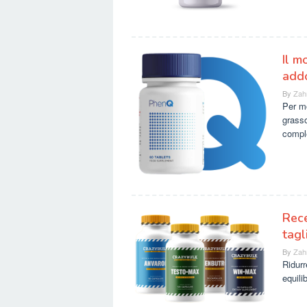
Il m
add
By
Zah
Per mo
grasso
compl
Rece
tagl
By
Zah
Ridurr
equili