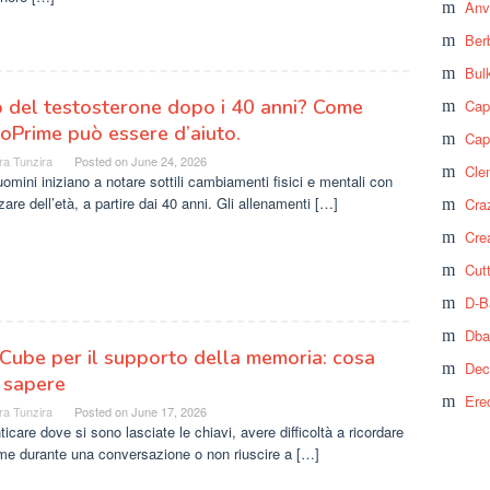
Anv
Ber
Bul
 del testosterone dopo i 40 anni? Come
Cap
oPrime può essere d’aiuto.
Cap
ra Tunzira
Posted on
June 24, 2026
Cle
uomini iniziano a notare sottili cambiamenti fisici e mentali con
zare dell’età, a partire dai 40 anni. Gli allenamenti […]
Craz
Cre
Cut
D-B
Dba
ube per il supporto della memoria: cosa
Dec
 sapere
Ere
ra Tunzira
Posted on
June 17, 2026
icare dove si sono lasciate le chiavi, avere difficoltà a ricordare
me durante una conversazione o non riuscire a […]