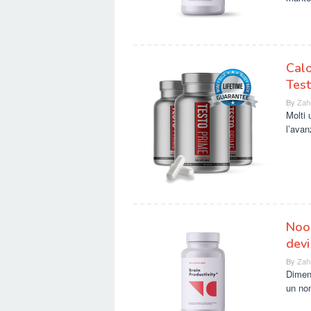
Calo
Test
By
Zah
Molti 
l’avan
NooC
devi
By
Zah
Diment
un no