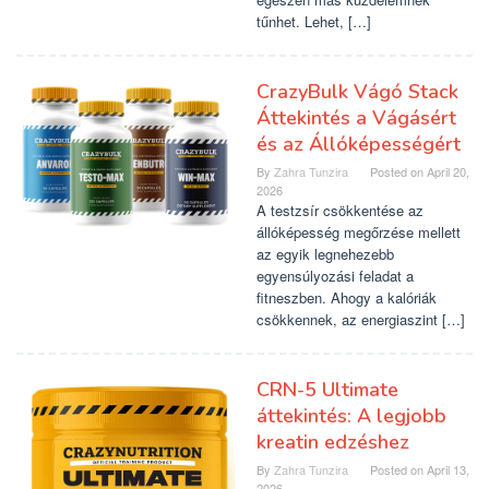
tűnhet. Lehet, […]
CrazyBulk Vágó Stack
Áttekintés a Vágásért
és az Állóképességért
By
Zahra Tunzira
Posted on
April 20,
2026
A testzsír csökkentése az
állóképesség megőrzése mellett
az egyik legnehezebb
egyensúlyozási feladat a
fitneszben. Ahogy a kalóriák
csökkennek, az energiaszint […]
CRN-5 Ultimate
áttekintés: A legjobb
kreatin edzéshez
By
Zahra Tunzira
Posted on
April 13,
2026