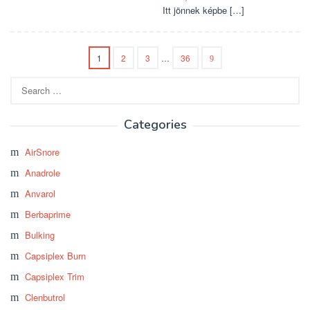
Itt jönnek képbe […]
1
2
3
…
36
Search
for:
Categories
AirSnore
Anadrole
Anvarol
Berbaprime
Bulking
Capsiplex Burn
Capsiplex Trim
Clenbutrol