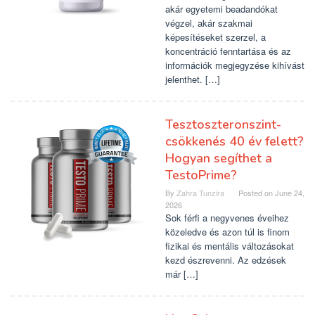
akár egyetemi beadandókat
végzel, akár szakmai
képesítéseket szerzel, a
koncentráció fenntartása és az
információk megjegyzése kihívást
jelenthet. […]
Tesztoszteronszint-
csökkenés 40 év felett?
Hogyan segíthet a
TestoPrime?
By
Zahra Tunzira
Posted on
June 24,
2026
Sok férfi a negyvenes éveihez
közeledve és azon túl is finom
fizikai és mentális változásokat
kezd észrevenni. Az edzések
már […]