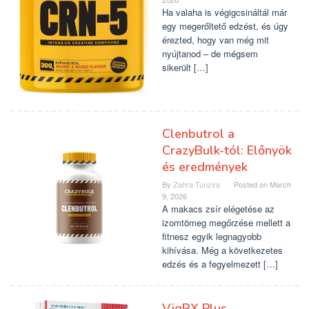
Ha valaha is végigcsináltál már
egy megerőltető edzést, és úgy
érezted, hogy van még mit
nyújtanod – de mégsem
sikerült […]
Clenbutrol a
CrazyBulk-tól: Előnyök
és eredmények
By
Zahra Tunzira
Posted on
March
9, 2026
A makacs zsír elégetése az
izomtömeg megőrzése mellett a
fitnesz egyik legnagyobb
kihívása. Még a következetes
edzés és a fegyelmezett […]
VigRX Plus