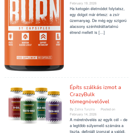
February 19, 2026
Ha ketogén életmódot folytatsz,
egy dolgot már értesz: a zsír
üzemanyag. De még egy szigorú
alacsony szénhidráttartalmú
étrend mellett is […]
Építs szálkás izmot a
CrazyBulk
tömegnövelővel
By
Zahra Tunzira
Posted on
February 14, 2026
A méretnövelés az egyik cél – de
a legtöbb súlyemelő számára a
tiszta, definiált izomzat a valódi.