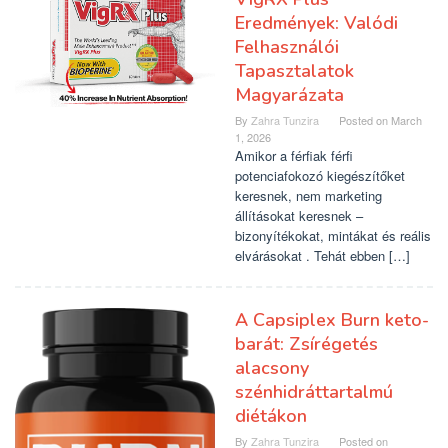
Eredmények: Valódi
Felhasználói
Tapasztalatok
Magyarázata
By
Zahra Tunzira
Posted on
March
1, 2026
Amikor a férfiak férfi
potenciafokozó kiegészítőket
keresnek, nem marketing
állításokat keresnek –
bizonyítékokat, mintákat és reális
elvárásokat . Tehát ebben […]
A Capsiplex Burn keto-
barát: Zsírégetés
alacsony
szénhidráttartalmú
diétákon
By
Zahra Tunzira
Posted on