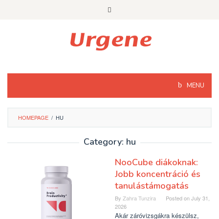
Skip
to
content
MENU
HOMEPAGE
/
HU
Category: hu
NooCube diákoknak:
Jobb koncentráció és
tanulástámogatás
By
Zahra Tunzira
Posted on
July 31,
2026
Akár záróvizsgákra készülsz,