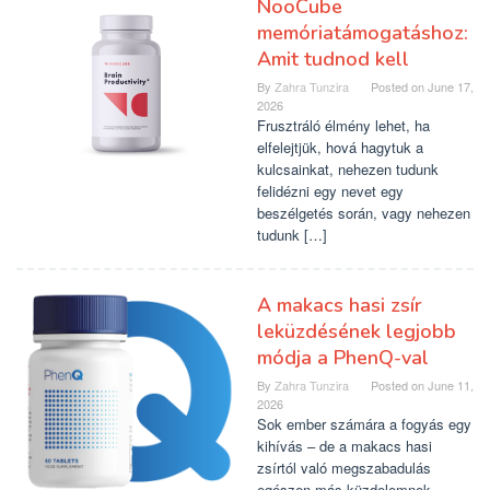
NooCube
memóriatámogatáshoz:
Amit tudnod kell
By
Zahra Tunzira
Posted on
June 17,
2026
Frusztráló élmény lehet, ha
elfelejtjük, hová hagytuk a
kulcsainkat, nehezen tudunk
felidézni egy nevet egy
beszélgetés során, vagy nehezen
tudunk […]
A makacs hasi zsír
leküzdésének legjobb
módja a PhenQ-val
By
Zahra Tunzira
Posted on
June 11,
2026
Sok ember számára a fogyás egy
kihívás – de a makacs hasi
zsírtól való megszabadulás
egészen más küzdelemnek