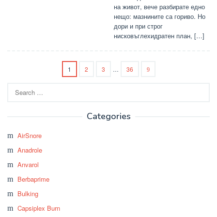
на живот, вече разбирате едно
нещо: мазнините са гориво. Но
дори и при строг
нисковъглехидратен план, […]
1
2
3
…
36
Search
for:
Categories
AirSnore
Anadrole
Anvarol
Berbaprime
Bulking
Capsiplex Burn