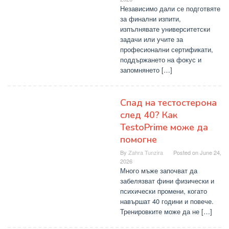
Независимо дали се подготвяте
за финални изпити,
изпълнявате университетски
задачи или учите за
професионални сертификати,
поддържането на фокус и
запомнянето […]
Спад на тестостерона
след 40? Как
TestoPrime може да
помогне
By
Zahra Tunzira
Posted on
June 24,
2026
Много мъже започват да
забелязват фини физически и
психически промени, когато
навършат 40 години и повече.
Тренировките може да не […]