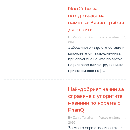
NooCube за
поддръжка на
паметта: Какво трябва
да знаете
By
Zahra Tunzira
Posted on
June 17,
2026
Забравянето къде сте оставили
ключовете си, затрудненията
при спомняне на име по време
на разговор или затрудненията
при запомняне на […]
Най-добрият начин за
справяне с упоритите
мазнини по корема с
PhenQ
By
Zahra Tunzira
Posted on
June 11,
2026
За много хора отслабването е