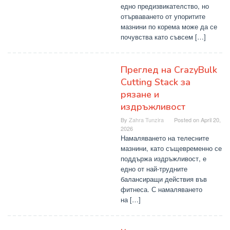
едно предизвикателство, но
отърваването от упоритите
мазнини по корема може да се
почувства като съвсем […]
Преглед на CrazyBulk
Cutting Stack за
рязане и
издръжливост
By
Zahra Tunzira
Posted on
April 20,
2026
Намаляването на телесните
мазнини, като същевременно се
поддържа издръжливост, е
едно от най-трудните
балансиращи действия във
фитнеса. С намаляването
на […]