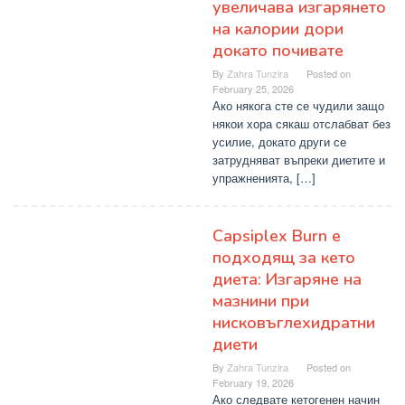
увеличава изгарянето
на калории дори
докато почивате
By
Zahra Tunzira
Posted on
February 25, 2026
Ако някога сте се чудили защо
някои хора сякаш отслабват без
усилие, докато други се
затрудняват въпреки диетите и
упражненията, […]
Capsiplex Burn е
подходящ за кето
диета: Изгаряне на
мазнини при
нисковъглехидратни
диети
By
Zahra Tunzira
Posted on
February 19, 2026
Ако следвате кетогенен начин