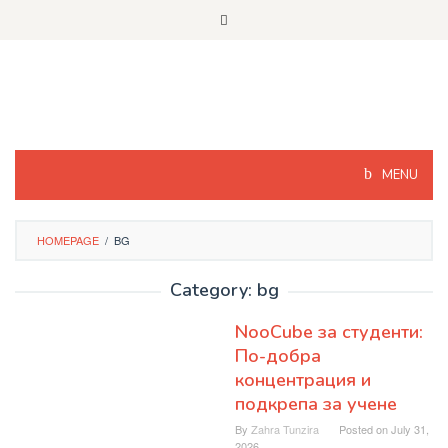
Skip
to
content
MENU
HOMEPAGE
/
BG
Category: bg
NooCube за студенти:
По-добра
концентрация и
подкрепа за учене
By
Zahra Tunzira
Posted on
July 31,
2026