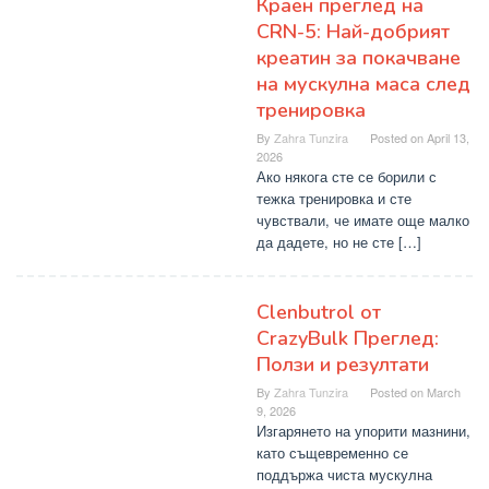
Краен преглед на
CRN-5: Най-добрият
креатин за покачване
на мускулна маса след
тренировка
By
Zahra Tunzira
Posted on
April 13,
2026
Ако някога сте се борили с
тежка тренировка и сте
чувствали, че имате още малко
да дадете, но не сте […]
Clenbutrol от
CrazyBulk Преглед:
Ползи и резултати
By
Zahra Tunzira
Posted on
March
9, 2026
Изгарянето на упорити мазнини,
като същевременно се
поддържа чиста мускулна